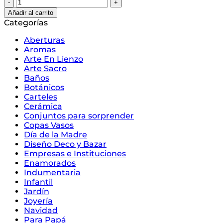
Botánicos
Gin
Añadir al carrito
rueda
Categorías
cantidad
Aberturas
Aromas
Arte En Lienzo
Arte Sacro
Baños
Botánicos
Carteles
Cerámica
Conjuntos para sorprender
Copas Vasos
Día de la Madre
Diseño Deco y Bazar
Empresas e Instituciones
Enamorados
Indumentaria
Infantil
Jardín
Joyería
Navidad
Para Papá