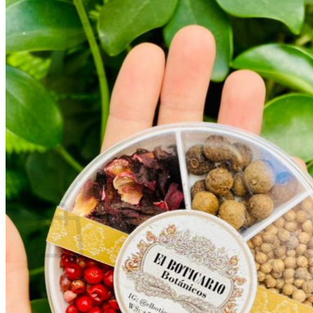
0
No hay productos en el carrito.
Volver a la tienda
0
Carrito
No hay productos en el carrito.
Volver a la tienda