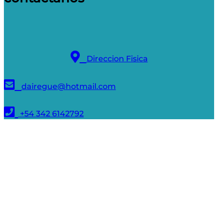
Direccion Fisica
dairegue@hotmail.com
+54 342 6142792