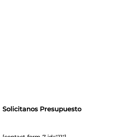
Solicitanos Presupuesto
[contact-form-7 id="11"]