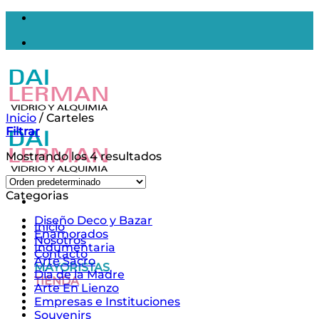
Saltar
al
contenido
Inicio
/
Carteles
Filtrar
Mostrando los 4 resultados
Categorias
Diseño Deco y Bazar
Inicio
Enamorados
Nosotros
Indumentaria
Contacto
Arte Sacro
MAYORISTAS
Día de la Madre
TIENDA
Arte En Lienzo
Empresas e Instituciones
Souvenirs