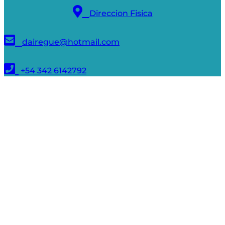
Direccion Fisica
dairegue@hotmail.com
+54 342 6142792