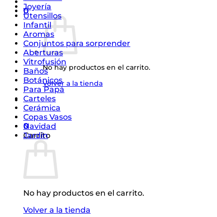
Joyería
0
Utensillos
Infantil
Aromas
Conjuntos para sorprender
Aberturas
Vitrofusión
No hay productos en el carrito.
Baños
Botánicos
Volver a la tienda
Para Papá
Carteles
Cerámica
Copas Vasos
0
Navidad
Carrito
Jardín
No hay productos en el carrito.
Volver a la tienda