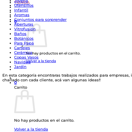
Joyería
TIENDA
Utensillos
Infantil
Aromas
Conjuntos para sorprender
0
Aberturas
Vitrofusión
Baños
Botánicos
Para Papá
Carteles
Cerámica
No hay productos en el carrito.
Copas Vasos
Volver a la tienda
Navidad
Jardín
En esta categoría encontraras trabajos realizados para empresas, i
charlado con cada cliente, acá van algunas ideas!!
0
Carrito
No hay productos en el carrito.
Volver a la tienda