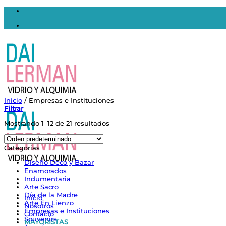
Saltar
al
contenido
Inicio
/
Empresas e Instituciones
Filtrar
Mostrando 1–12 de 21 resultados
Categorias
Diseño Deco y Bazar
Enamorados
Indumentaria
Arte Sacro
Día de la Madre
Inicio
Arte En Lienzo
Nosotros
Empresas e Instituciones
Contacto
Souvenirs
MAYORISTAS