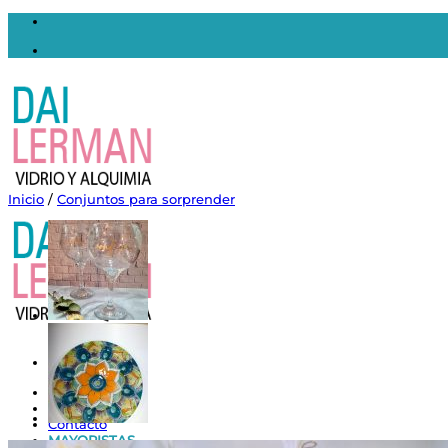
Saltar
al
contenido
Inicio
/
Conjuntos para sorprender
Inicio
Nosotros
Contacto
MAYORISTAS