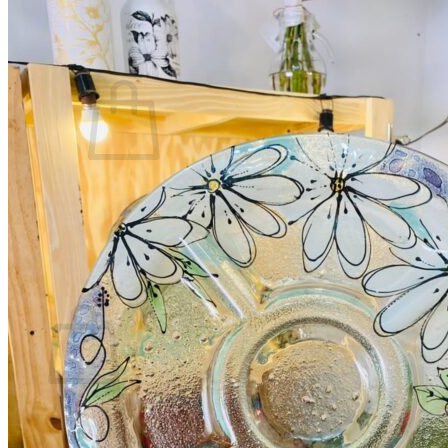
TIENDA
0
No hay productos en el carrito.
Volver a la tienda
0
Carrito
No hay productos en el carrito.
Volver a la tienda