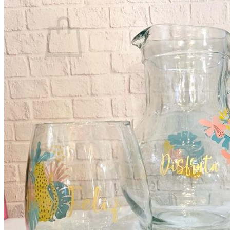
0
No hay productos en el carrito.
Volver a la tienda
0
Carrito
No hay productos en el carrito.
Volver a la tienda