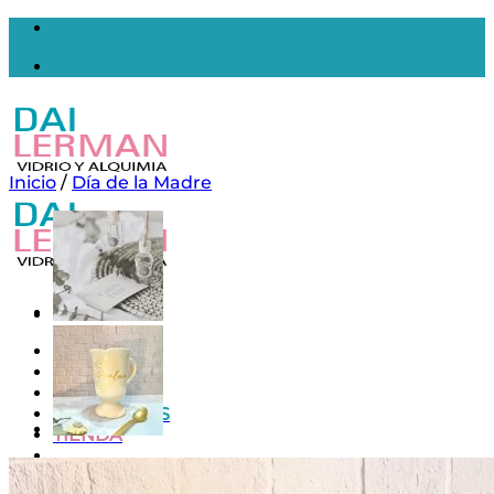
Saltar
al
contenido
Inicio
/
Día de la Madre
Inicio
Nosotros
Contacto
MAYORISTAS
TIENDA