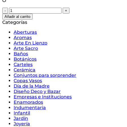
Ó
Set
Jugo
Añadir al carrito
Simple
Categorías
(sin
box)
Aberturas
cantidad
Aromas
Arte En Lienzo
Arte Sacro
Baños
Botánicos
Carteles
Cerámica
Conjuntos para sorprender
Copas Vasos
Día de la Madre
Diseño Deco y Bazar
Empresas e Instituciones
Enamorados
Indumentaria
Infantil
Jardín
Joyería