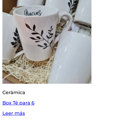
Cerámica
Box Té para 6
Leer más