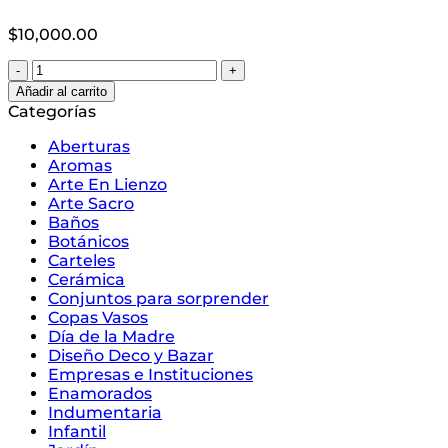
$
10,000.00
Vaso
Fernetero
Añadir al carrito
Vidrio
Categorías
cantidad
Aberturas
Aromas
Arte En Lienzo
Arte Sacro
Baños
Botánicos
Carteles
Cerámica
Conjuntos para sorprender
Copas Vasos
Día de la Madre
Diseño Deco y Bazar
Empresas e Instituciones
Enamorados
Indumentaria
Infantil