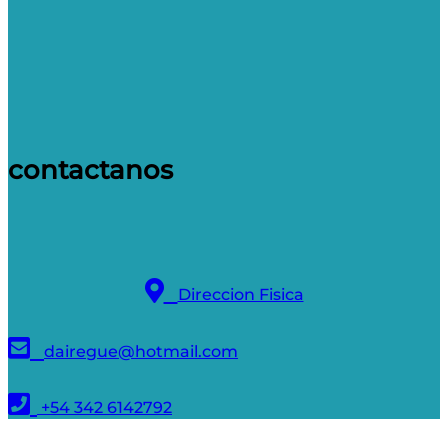
contactanos
Direccion Fisica
dairegue@hotmail.com
+54 342 6142792