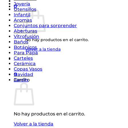
Joyería
0
Utensillos
Infantil
Aromas
Conjuntos para sorprender
Aberturas
Vitrofusión
No hay productos en el carrito.
Baños
Botánicos
Volver a la tienda
Para Papá
Carteles
Cerámica
Copas Vasos
0
Navidad
Carrito
Jardín
No hay productos en el carrito.
Volver a la tienda