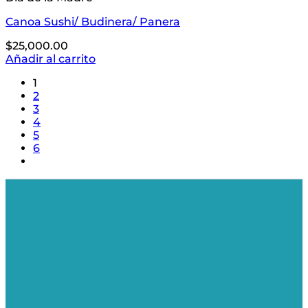
Canoa Sushi/ Budinera/ Panera
$
25,000.00
Añadir al carrito
1
2
3
4
5
6