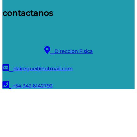
contactanos
Direccion Fisica
dairegue@hotmail.com
+54 342 6142792