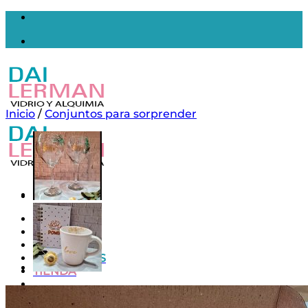
Saltar
al
contenido
Inicio
/
Conjuntos para sorprender
Inicio
Nosotros
Contacto
MAYORISTAS
TIENDA