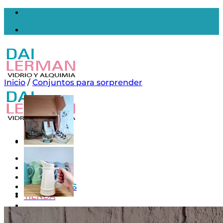
Saltar
al
contenido
Inicio
/
Conjuntos para sorprender
Inicio
Nosotros
Contacto
MAYORISTAS
TIENDA