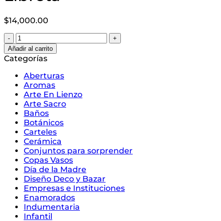
$
14,000.00
Conjunto
Kon
Añadir al carrito
Tiki
Categorías
-
Taza
Aberturas
y
Aromas
Libreta-
Arte En Lienzo
cantidad
Arte Sacro
Baños
Botánicos
Carteles
Cerámica
Conjuntos para sorprender
Copas Vasos
Día de la Madre
Diseño Deco y Bazar
Empresas e Instituciones
Enamorados
Indumentaria
Infantil