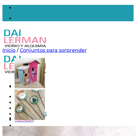
Saltar
al
contenido
Inicio
/
Conjuntos para sorprender
Inicio
Nosotros
Contacto
MAYORISTAS
TIENDA