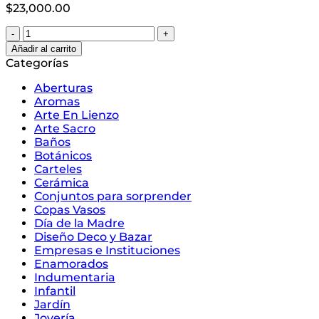
$
23,000.00
Copas
Cerveza
Añadir al carrito
Dublin
Categorías
-
En
Aberturas
Box-
Aromas
cantidad
Arte En Lienzo
Arte Sacro
Baños
Botánicos
Carteles
Cerámica
Conjuntos para sorprender
Copas Vasos
Día de la Madre
Diseño Deco y Bazar
Empresas e Instituciones
Enamorados
Indumentaria
Infantil
Jardín
Joyería