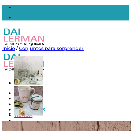
Saltar
al
contenido
Inicio
/
Conjuntos para sorprender
Inicio
Nosotros
Contacto
MAYORISTAS
TIENDA