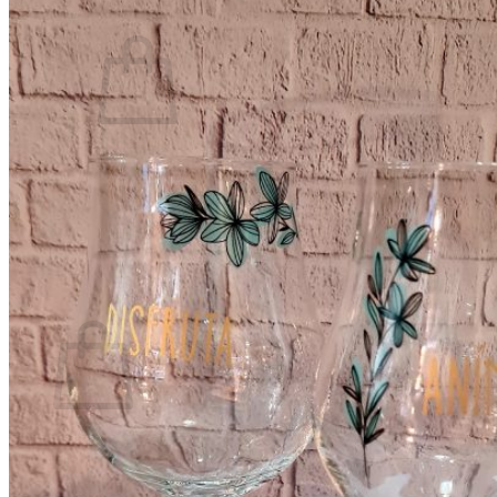
0
No hay productos en el carrito.
Volver a la tienda
0
Carrito
No hay productos en el carrito.
Volver a la tienda