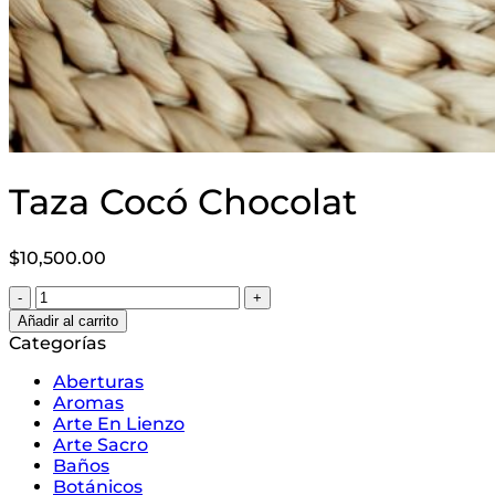
Taza Cocó Chocolat
$
10,500.00
Taza
Cocó
Añadir al carrito
Chocolat
Categorías
cantidad
Aberturas
Aromas
Arte En Lienzo
Arte Sacro
Baños
Botánicos