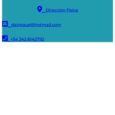
Direccion Fisica
dairegue@hotmail.com
+54 342 6142792