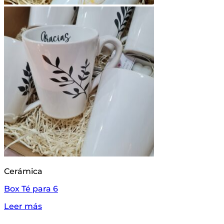
Cerámica
Box Té para 6
Leer más