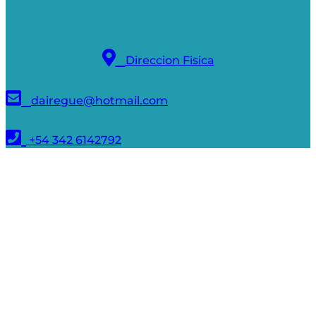
Direccion Fisica
dairegue@hotmail.com
+54 342 6142792