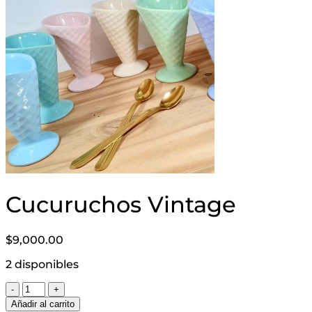
Cucuruchos Vintage
$
9,000.00
2 disponibles
Cucuruchos
Vintage
Añadir al carrito