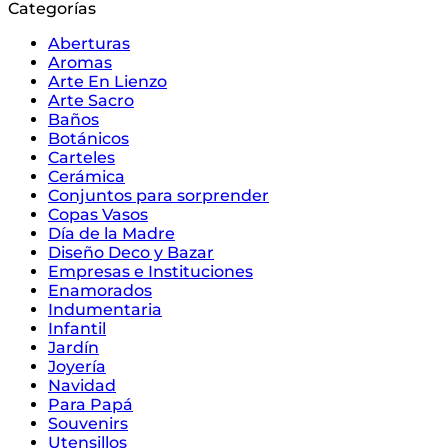
cantidad
Categorías
Aberturas
Aromas
Arte En Lienzo
Arte Sacro
Baños
Botánicos
Carteles
Cerámica
Conjuntos para sorprender
Copas Vasos
Día de la Madre
Diseño Deco y Bazar
Empresas e Instituciones
Enamorados
Indumentaria
Infantil
Jardín
Joyería
Navidad
Para Papá
Souvenirs
Utensillos