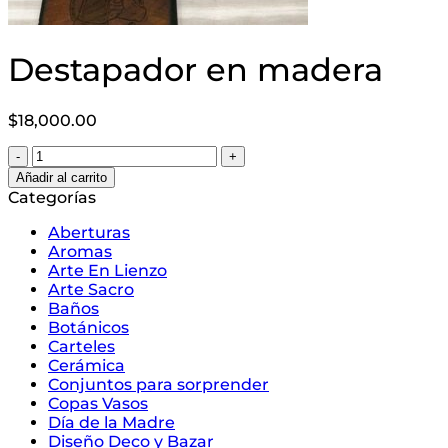
Destapador en madera
$
18,000.00
Destapador
en
Añadir al carrito
madera
Categorías
cantidad
Aberturas
Aromas
Arte En Lienzo
Arte Sacro
Baños
Botánicos
Carteles
Cerámica
Conjuntos para sorprender
Copas Vasos
Día de la Madre
Diseño Deco y Bazar