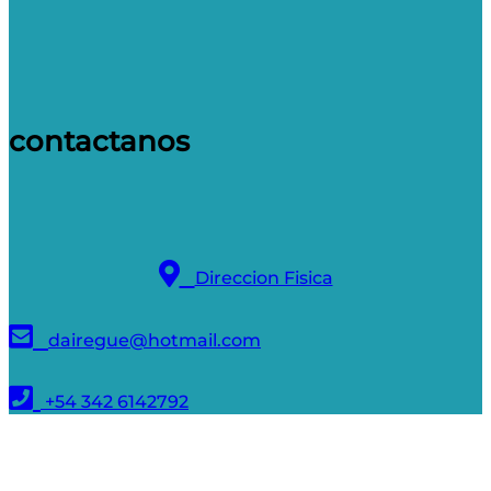
contactanos
Direccion Fisica
dairegue@hotmail.com
+54 342 6142792