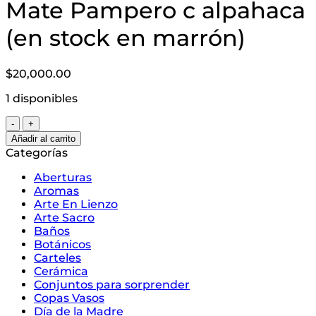
Mate Pampero c alpahaca
(en stock en marrón)
$
20,000.00
1 disponibles
Mate
Pampero
Añadir al carrito
c
Categorías
alpahaca
(en
Aberturas
stock
Aromas
en
Arte En Lienzo
marrón)
Arte Sacro
cantidad
Baños
Botánicos
Carteles
Cerámica
Conjuntos para sorprender
Copas Vasos
Día de la Madre