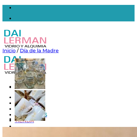
Saltar
al
contenido
Inicio
/
Día de la Madre
Inicio
Nosotros
Contacto
MAYORISTAS
TIENDA