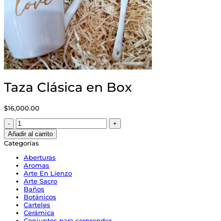
Taza Clásica en Box
$
16,000.00
Taza
Clásica
Añadir al carrito
en
Categorías
Box
cantidad
Aberturas
Aromas
Arte En Lienzo
Arte Sacro
Baños
Botánicos
Carteles
Cerámica
Conjuntos para sorprender