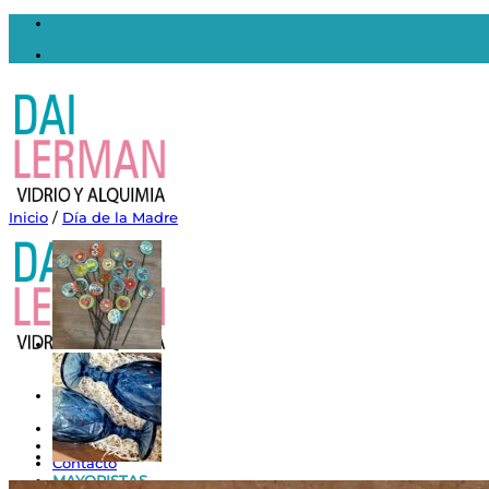
Saltar
al
contenido
Inicio
/
Día de la Madre
Inicio
Nosotros
Contacto
MAYORISTAS