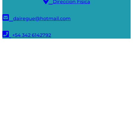
Direccion Fisica
dairegue@hotmail.com
+54 342 6142792